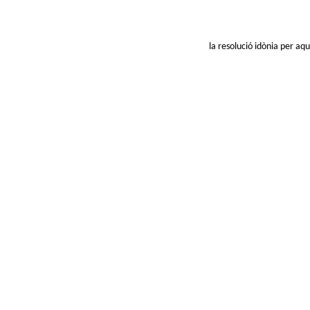
la resolució idònia per aq
http://c
http://e